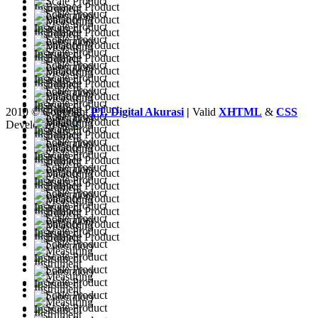
2010 © Copyright
PT. Digital Akurasi
|
Valid
XHTML
&
CSS
Developed by